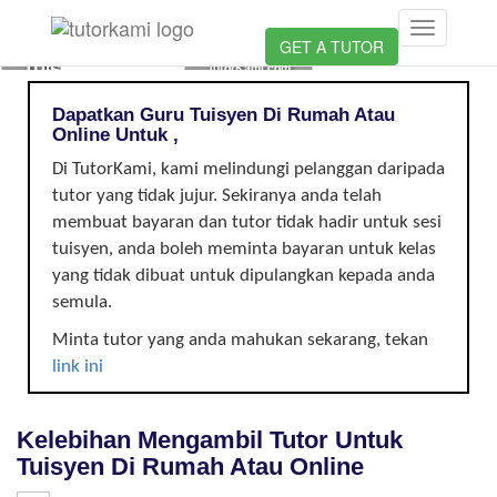
Loading...
Toggle
CIKGU
GET A TUTOR
navigation
TUISYEN
TutorKami.com
DI
Dapatkan Guru Tuisyen Di Rumah Atau
, |
Online Untuk ,
Di TutorKami, kami melindungi pelanggan daripada
tutor yang tidak jujur. Sekiranya anda telah
membuat bayaran dan tutor tidak hadir untuk sesi
tuisyen, anda boleh meminta bayaran untuk kelas
yang tidak dibuat untuk dipulangkan kepada anda
semula.
Minta tutor yang anda mahukan sekarang, tekan
link ini
Kelebihan Mengambil Tutor Untuk
Tuisyen Di Rumah Atau Online