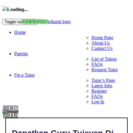
Loading...
Toggle navigation
GET A TUTOR
Home
Home Page
About Us
Contact Us
Parents
List of Tutors
FAQs
Request Tutor
I'm a Tutor
Tutor’s Page
Latest Jobs
Register
FAQs
Log In
CIKGU
TUISYEN
MATEMATIK
DI