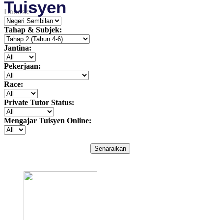
Tuisyen
Lokasi:
Tahap & Subjek:
Jantina:
Pekerjaan:
Race:
Private Tutor Status:
Mengajar Tuisyen Online:
Senaraikan