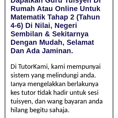
Dapatkan Guru Tuisyen Di
NILAI,
Rumah Atau Online Untuk
NEGERI
SEMBILAN
Matematik Tahap 2 (Tahun
|
4-6) Di Nilai, Negeri
TAHAP
2
Sembilan & Sekitarnya
(TAHUN
Dengan Mudah, Selamat
4-
6)
Dan Ada Jaminan.
Di TutorKami, kami mempunyai
sistem yang melindungi anda.
Ianya mengelakkan berlakunya
kes tutor tidak hadir untuk sesi
tuisyen, dan wang bayaran anda
hilang begitu sahaja.