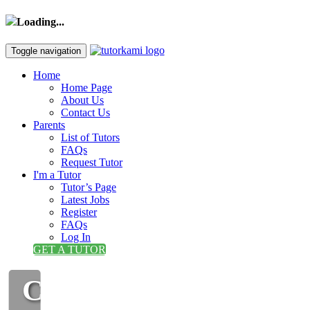
Loading...
Toggle navigation
Home
Home Page
About Us
Contact Us
Parents
List of Tutors
FAQs
Request Tutor
I'm a Tutor
Tutor’s Page
Latest Jobs
Register
FAQs
Log In
GET A TUTOR
CIKGU