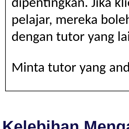
dipentingkan. Jika kl
3
pelajar, mereka bole
dengan tutor yang la
Minta tutor yang an
Kelebihan Menga