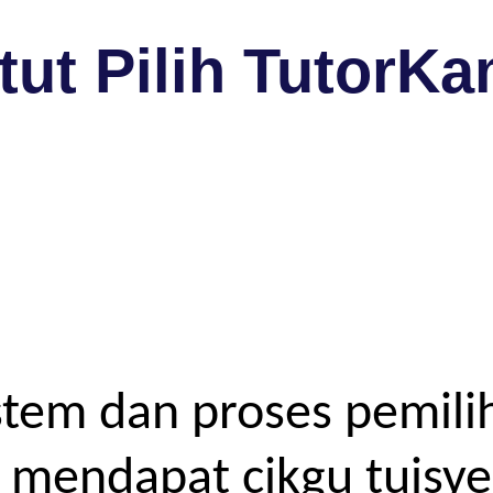
ut Pilih TutorKa
tem dan proses pemilih
endapat cikgu tuisyen