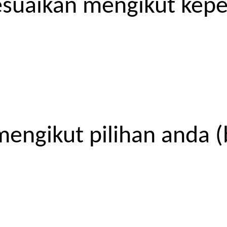
esuaikan mengikut kep
engikut pilihan anda (