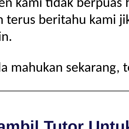
ien kami tidak berpuas 
h terus beritahu kami j
in.
da mahukan sekarang, 
mbil Tutor Untuk