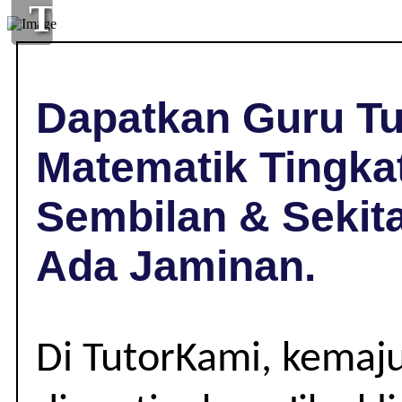
TUISYEN
MATEMATIK
DI
Dapatkan Guru Tu
GEMENCHEH,
Matematik Tingka
NEGERI
Sembilan & Sekit
SEMBILAN
Ada Jaminan.
|
TINGKATAN
Di TutorKami, kemaj
1-