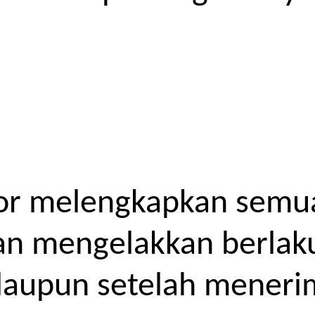
or melengkapkan semua
kan mengelakkan berlak
laupun setelah meneri