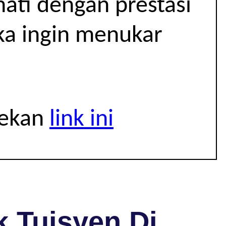
hati dengan prestasi
ika ingin menukar
tekan
link ini
 Tuisyen Di