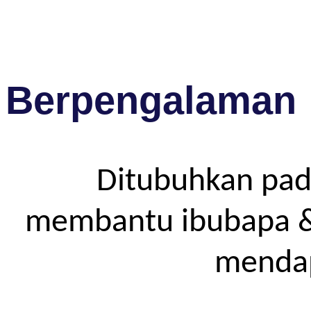
Berpengalaman
Ditubuhkan pad
membantu ibubapa & p
mendap