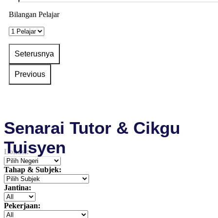
Bilangan Pelajar
Senarai Tutor & Cikgu
Tuisyen
Lokasi:
Tahap & Subjek:
Jantina:
Pekerjaan: