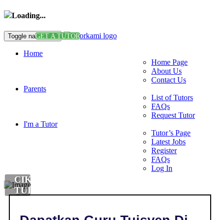
Loading...
Toggle navigation
GET A TUTOR
Home
Home Page
About Us
Contact Us
Parents
List of Tutors
FAQs
Request Tutor
I'm a Tutor
Tutor’s Page
Latest Jobs
Register
FAQs
Log In
CIKGU
TUISYEN
DI
,