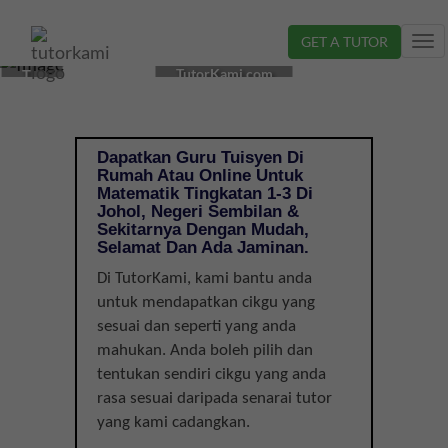
GET A TUTOR
Tog
CIKGU
nav
TutorKami.com
TUISYEN
MATEMATIK
DI
JOHOL,
Dapatkan Guru Tuisyen Di
NEGERI
Rumah Atau Online Untuk
SEMBILAN
Matematik Tingkatan 1-3 Di
|
Johol, Negeri Sembilan &
Sekitarnya Dengan Mudah,
TINGKATAN
Selamat Dan Ada Jaminan.
1-
3
Di TutorKami, kami bantu anda
untuk mendapatkan cikgu yang
sesuai dan seperti yang anda
mahukan. Anda boleh pilih dan
tentukan sendiri cikgu yang anda
rasa sesuai daripada senarai tutor
yang kami cadangkan.