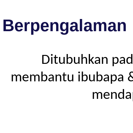
Berpengalaman
Ditubuhkan pad
membantu ibubapa & p
mendap