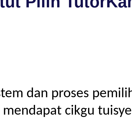
ut Pilih TutorKa
tem dan proses pemilih
endapat cikgu tuisyen