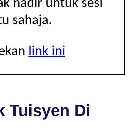
k hadir untuk sesi
u sahaja.
tekan
link ini
 Tuisyen Di