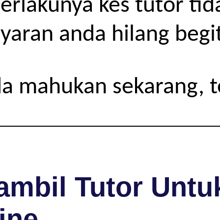
rlakunya kes tutor tida
yaran anda hilang begit
da mahukan sekarang, 
mbil Tutor Untuk
ine