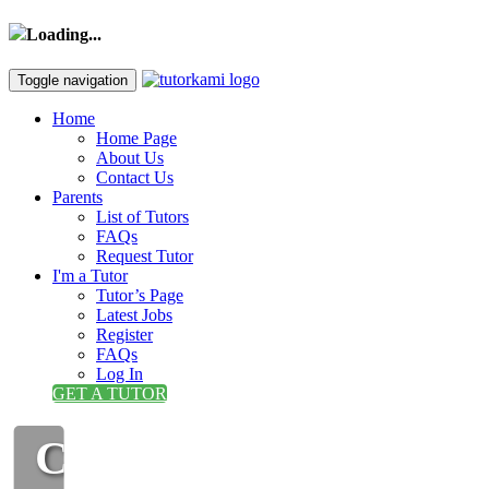
Loading...
Toggle navigation
Home
Home Page
About Us
Contact Us
Parents
List of Tutors
FAQs
Request Tutor
I'm a Tutor
Tutor’s Page
Latest Jobs
Register
FAQs
Log In
GET A TUTOR
CIKGU