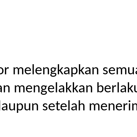
or melengkapkan semua
kan mengelakkan berlak
laupun setelah meneri