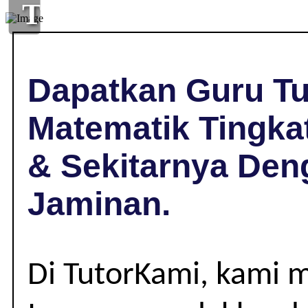
TUISYEN
MATEMATIK
DI
Dapatkan Guru Tu
LENGGENG,
Matematik Tingka
NEGERI
& Sekitarnya Den
SEMBILAN
Jaminan.
|
TINGKATAN
Di TutorKami, kami 
1-