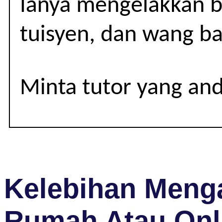
Ianya mengelakkan be
3
tuisyen, dan wang ba
Minta tutor yang an
Kelebihan Menga
Rumah Atau Onl