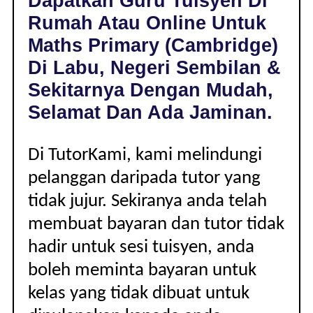
Dapatkan Guru Tuisyen Di
LABU,
Rumah Atau Online Untuk
NEGERI
SEMBILAN
Maths Primary (Cambridge)
|
Di Labu, Negeri Sembilan &
PRIMARY
(CAMBRIDGE)
Sekitarnya Dengan Mudah,
Selamat Dan Ada Jaminan.
Di TutorKami, kami melindungi
pelanggan daripada tutor yang
tidak jujur. Sekiranya anda telah
membuat bayaran dan tutor tidak
hadir untuk sesi tuisyen, anda
boleh meminta bayaran untuk
kelas yang tidak dibuat untuk