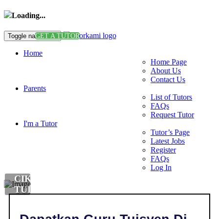
Loading...
Toggle navigation
GET A TUTOR
Home
Home Page
About Us
Contact Us
Parents
List of Tutors
FAQs
Request Tutor
I'm a Tutor
Tutor’s Page
Latest Jobs
Register
FAQs
Log In
CIKGU
TUISYEN
MATHS
DI