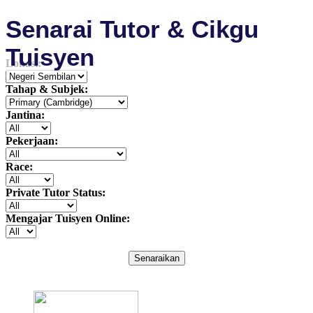
Senarai Tutor & Cikgu
Tuisyen
Lokasi:
Tahap & Subjek:
Jantina:
Pekerjaan:
Race:
Private Tutor Status:
Mengajar Tuisyen Online:
Senaraikan