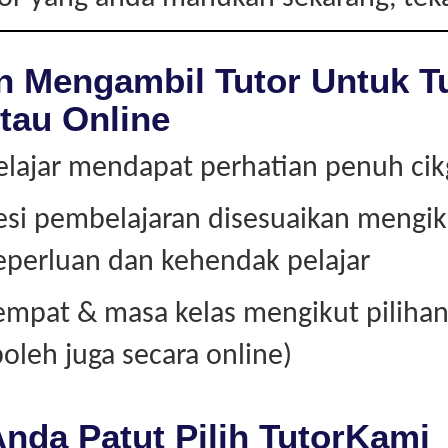
n Mengambil Tutor Untuk T
tau Online
elajar mendapat perhatian penuh ci
esi pembelajaran disesuaikan mengik
eperluan dan kehendak pelajar
empat & masa kelas mengikut piliha
boleh juga secara online)
nda Patut Pilih TutorKami