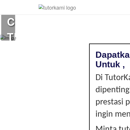
Loading...
CIKGU
TUISYEN
DI
Dapatka
,
Untuk ,
Di TutorK
|
dipenting
prestasi 
ingin men
Minta tu