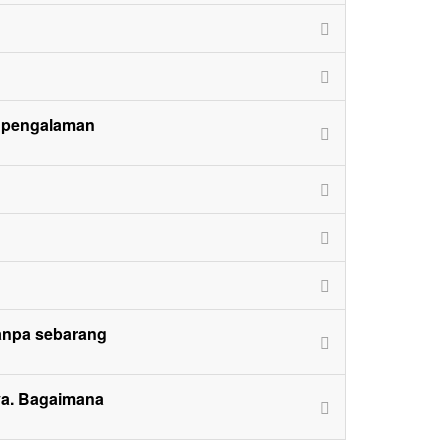
h pengalaman
 tanpa sebarang
ya. Bagaimana