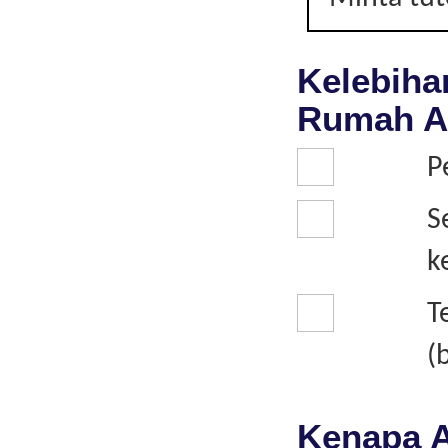
Kelebiha
Rumah A
P
S
k
T
(
Kenapa A