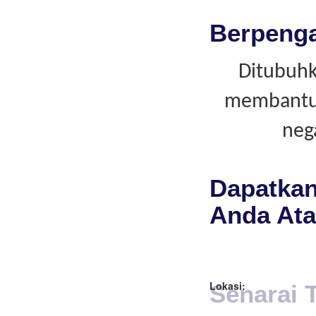
Berpeng
Ditubuhk
membantu i
neg
Dapatkan
Anda Ata
Lokasi:
Senarai 