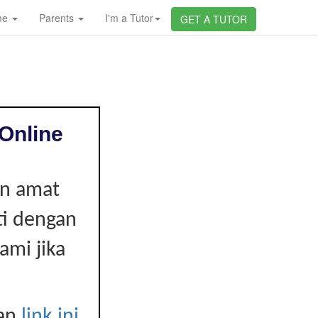
me
Parents
I'm a Tutor
GET A TUTOR
Online
an amat
ti dengan
ami jika
kan
link ini