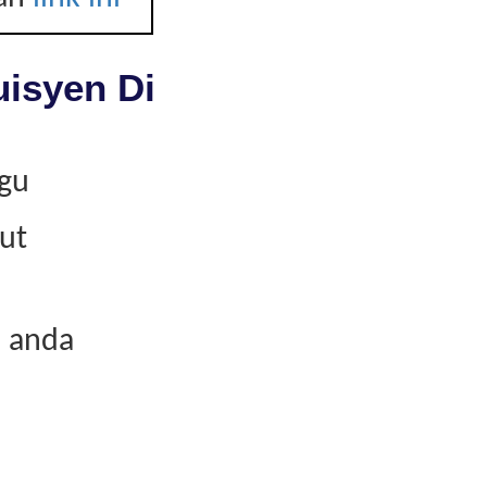
uisyen Di
kgu
ut
n anda