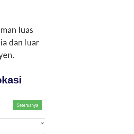
aman luas
ia dan luar
yen.
okasi