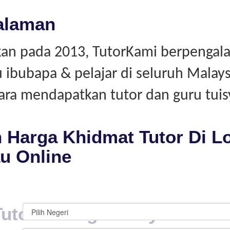
alaman
an pada 2013, TutorKami berpengal
bubapa & pelajar di seluruh Malays
ara mendapatkan tutor dan guru tuis
 Harga Khidmat Tutor Di L
u Online
Tutor & Cikgu Tuisyen