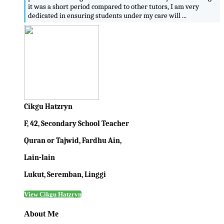
it was a short period compared to other tutors, I am very
dedicated in ensuring students under my care will ...
Cikgu Hatzryn
F, 42, Secondary School Teacher
Quran or Tajwid, Fardhu Ain,
Lain-lain
Lukut, Seremban, Linggi
View Cikgu Hatzryn
About Me