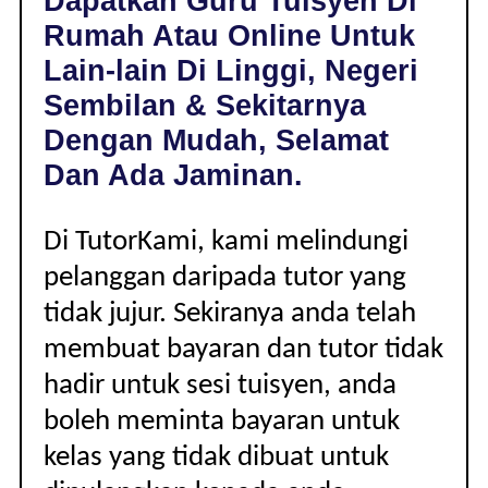
Dapatkan Guru Tuisyen Di
NEGERI
Rumah Atau Online Untuk
SEMBILAN
|
Lain-lain Di Linggi, Negeri
LAIN-
Sembilan & Sekitarnya
LAIN
Dengan Mudah, Selamat
Dan Ada Jaminan.
Di TutorKami, kami melindungi
pelanggan daripada tutor yang
tidak jujur. Sekiranya anda telah
membuat bayaran dan tutor tidak
hadir untuk sesi tuisyen, anda
boleh meminta bayaran untuk
kelas yang tidak dibuat untuk