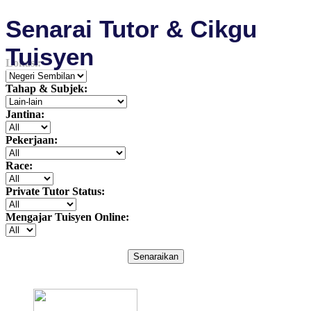
Senarai Tutor & Cikgu
Tuisyen
Lokasi:
Tahap & Subjek:
Jantina:
Pekerjaan:
Race:
Private Tutor Status:
Mengajar Tuisyen Online:
Senaraikan