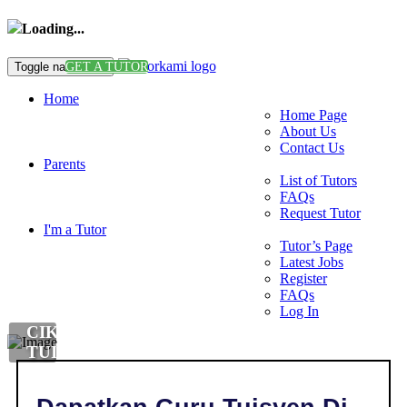
Loading...
Toggle navigation
GET A TUTOR
Home
Home Page
About Us
Contact Us
Parents
List of Tutors
FAQs
Request Tutor
I'm a Tutor
Tutor’s Page
Latest Jobs
Register
FAQs
Log In
CIKGU
TUISYEN
DI
LINGGI,