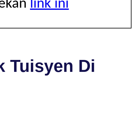
tekan
link ini
 Tuisyen Di