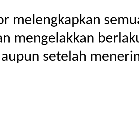
or melengkapkan semua
kan mengelakkan berlak
laupun setelah meneri