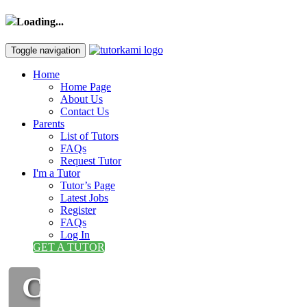
Loading...
Toggle navigation
Home
Home Page
About Us
Contact Us
Parents
List of Tutors
FAQs
Request Tutor
I'm a Tutor
Tutor’s Page
Latest Jobs
Register
FAQs
Log In
GET A TUTOR
CIKGU