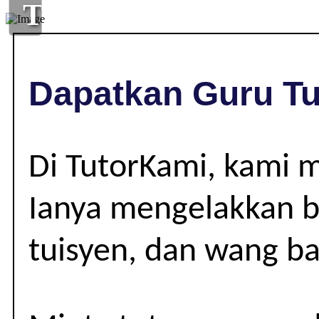
TUISYEN
DI
,
Dapatkan Guru Tu
|
Di TutorKami, kami 
Ianya mengelakkan be
tuisyen, dan wang ba