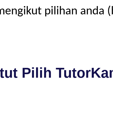
engikut pilihan anda (
ut Pilih TutorKa