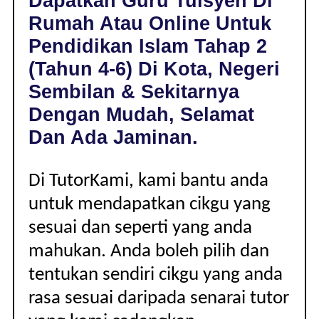
Dapatkan Guru Tuisyen Di
DI
Rumah Atau Online Untuk
KOTA,
NEGERI
Pendidikan Islam Tahap 2
SEMBILAN
(Tahun 4-6) Di Kota, Negeri
|
TAHAP
Sembilan & Sekitarnya
2
Dengan Mudah, Selamat
(TAHUN
4-
Dan Ada Jaminan.
6)
Di TutorKami, kami bantu anda
untuk mendapatkan cikgu yang
sesuai dan seperti yang anda
mahukan. Anda boleh pilih dan
tentukan sendiri cikgu yang anda
rasa sesuai daripada senarai tutor