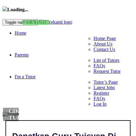
Loading...
Toggle navigation
GET A TUTOR
Home
Home Page
About Us
Contact Us
Parents
List of Tutors
FAQs
Request Tutor
I'm a Tutor
Tutor’s Page
Latest Jobs
Register
FAQs
Log In
CIKGU
TUISYEN
PENDIDIKAN
ISLAM