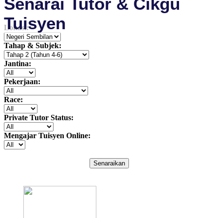
Senarai Tutor & Cikgu
Tuisyen
Lokasi:
Tahap & Subjek:
Jantina:
Pekerjaan:
Race:
Private Tutor Status:
Mengajar Tuisyen Online:
Senaraikan