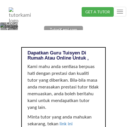
Loading...
GET A TUTOR
Tog
nav
CIKGU
TutorKami.com
TUISYEN
DI
, |
Dapatkan Guru Tuisyen Di
Rumah Atau Online Untuk ,
Kami mahu anda sentiasa berpuas
hati dengan prestasi dan kualiti
tutor yang diberikan. Bila-bila masa
anda merasakan prestasi tutor tidak
memuaskan, anda boleh beritahu
kami untuk mendapatkan tutor
yang lain.
Minta tutor yang anda mahukan
sekarang, tekan
link ini