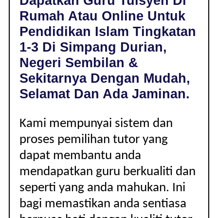
Dapatkan Guru Tuisyen Di
DI
Rumah Atau Online Untuk
SIMPANG
DURIAN,
Pendidikan Islam Tingkatan
NEGERI
1-3 Di Simpang Durian,
SEMBILAN
|
Negeri Sembilan &
TINGKATAN
Sekitarnya Dengan Mudah,
1-
3
Selamat Dan Ada Jaminan.
Kami mempunyai sistem dan
proses pemilihan tutor yang
dapat membantu anda
mendapatkan guru berkualiti dan
seperti yang anda mahukan. Ini
bagi memastikan anda sentiasa