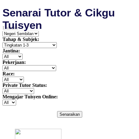
Senarai Tutor & Cikgu
Tuisyen
Lokasi:
Tahap & Subjek:
Jantina:
Pekerjaan:
Race:
Private Tutor Status:
Mengajar Tuisyen Online:
Senaraikan