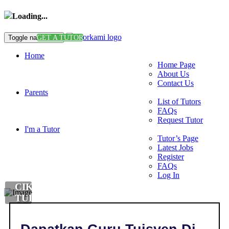
Loading...
Toggle navigation
GET A TUTOR
Home
Home Page
About Us
Contact Us
Parents
List of Tutors
FAQs
Request Tutor
I'm a Tutor
Tutor’s Page
Latest Jobs
Register
FAQs
Log In
CIKGU
TUISYEN
PENDIDIKAN
ISLAM