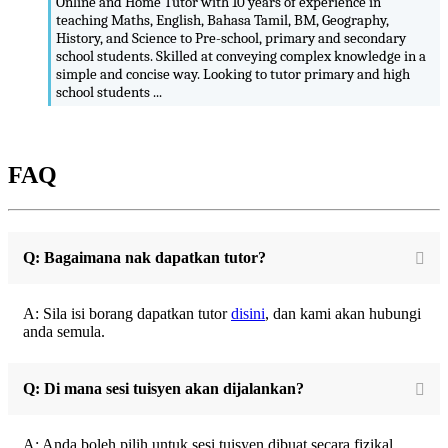
Online and Home Tutor with 10 years of experience in
teaching Maths, English, Bahasa Tamil, BM, Geography,
History, and Science to Pre-school, primary and secondary
school students. Skilled at conveying complex knowledge in a
simple and concise way. Looking to tutor primary and high
school students ...
FAQ
Q: Bagaimana nak dapatkan tutor?
A: Sila isi borang dapatkan tutor
disini
, dan kami akan hubungi
anda semula.
Q: Di mana sesi tuisyen akan dijalankan?
A: Anda boleh pilih untuk sesi tuisyen dibuat secara fizikal,