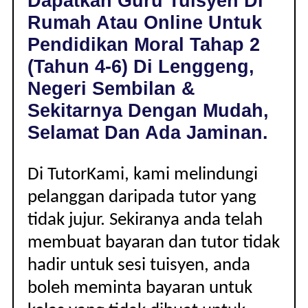
Dapatkan Guru Tuisyen Di
DI
Rumah Atau Online Untuk
LENGGENG,
NEGERI
Pendidikan Moral Tahap 2
SEMBILAN
(Tahun 4-6) Di Lenggeng,
|
TAHAP
Negeri Sembilan &
2
Sekitarnya Dengan Mudah,
(TAHUN
4-
Selamat Dan Ada Jaminan.
6)
Di TutorKami, kami melindungi
pelanggan daripada tutor yang
tidak jujur. Sekiranya anda telah
membuat bayaran dan tutor tidak
hadir untuk sesi tuisyen, anda
boleh meminta bayaran untuk