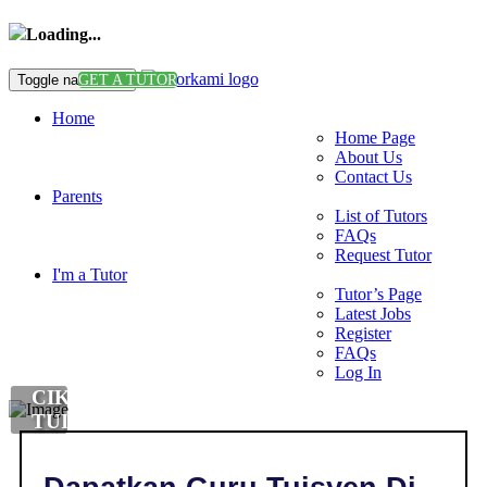
Loading...
Toggle navigation
GET A TUTOR
Home
Home Page
About Us
Contact Us
Parents
List of Tutors
FAQs
Request Tutor
I'm a Tutor
Tutor’s Page
Latest Jobs
Register
FAQs
Log In
CIKGU
TUISYEN
PENDIDIKAN
MORAL