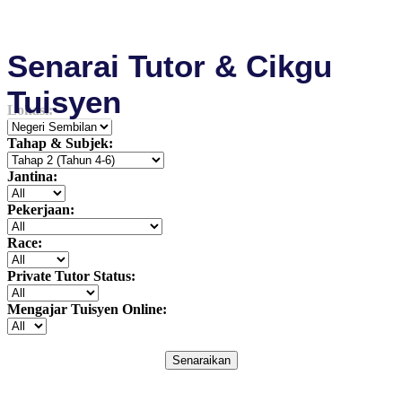
Senarai Tutor & Cikgu
Tuisyen
Lokasi:
Tahap & Subjek:
Jantina:
Pekerjaan:
Race:
Private Tutor Status:
Mengajar Tuisyen Online:
Senaraikan