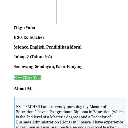
Cikgu Yana
F, 30, Ex Teacher
Science, English, Pendidikan Moral
Tahap 2 (Tahun 4-6)
Senawang, Sendayan, Pasir Panjang
View Cikgu Yana
About Me
EX- TEACHER I am currently pursuing my Master of
Education. I have a Postgraduate Diploma in Education (which
is the 2nd level of a Master's degree) and a Bachelor of
Business Administration (Hons) in Finance. I have experience
in teaching as I was previously a secondary school teacher. I