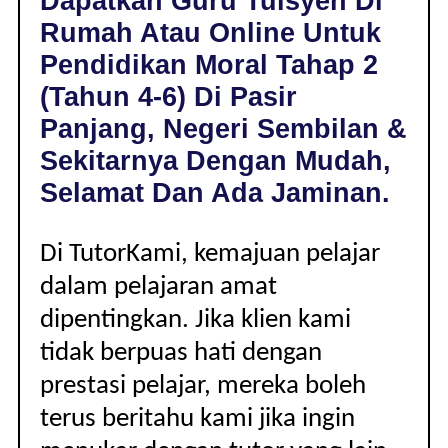
Dapatkan Guru Tuisyen Di
DI
Rumah Atau Online Untuk
PASIR
PANJANG,
Pendidikan Moral Tahap 2
NEGERI
(Tahun 4-6) Di Pasir
SEMBILAN
|
Panjang, Negeri Sembilan &
TAHAP
Sekitarnya Dengan Mudah,
2
(TAHUN
Selamat Dan Ada Jaminan.
4-
6)
Di TutorKami, kemajuan pelajar
dalam pelajaran amat
dipentingkan. Jika klien kami
tidak berpuas hati dengan
prestasi pelajar, mereka boleh
terus beritahu kami jika ingin