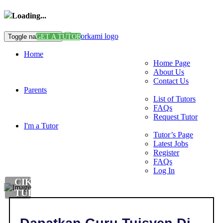
Loading...
Toggle navigation
GET A TUTOR
Home
Home Page
About Us
Contact Us
Parents
List of Tutors
FAQs
Request Tutor
I'm a Tutor
Tutor’s Page
Latest Jobs
Register
FAQs
Log In
CIKGU
TUISYEN
DI
,