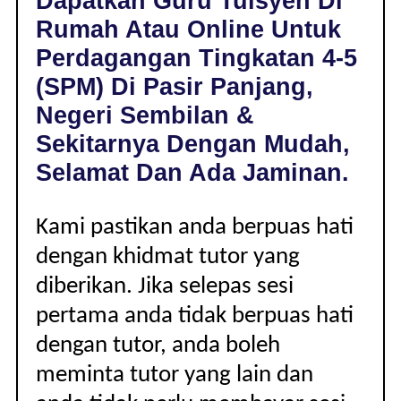
Dapatkan Guru Tuisyen Di
PASIR
Rumah Atau Online Untuk
PANJANG,
NEGERI
Perdagangan Tingkatan 4-5
SEMBILAN
(SPM) Di Pasir Panjang,
|
TINGKATAN
Negeri Sembilan &
4-
Sekitarnya Dengan Mudah,
5
(SPM)
Selamat Dan Ada Jaminan.
Kami pastikan anda berpuas hati
dengan khidmat tutor yang
diberikan. Jika selepas sesi
pertama anda tidak berpuas hati
dengan tutor, anda boleh
meminta tutor yang lain dan