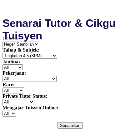
Senarai Tutor & Cikgu
Tuisyen
Lokasi:
Tahap & Subjek:
Jantina:
Pekerjaan:
Race:
Private Tutor Status:
Mengajar Tuisyen Online:
Senaraikan