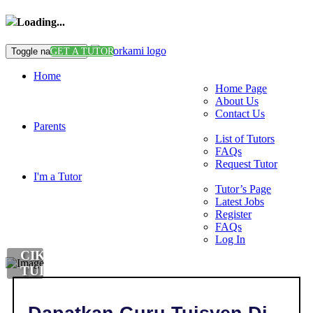
Loading...
Toggle navigation
GET A TUTOR
Home
Home Page
About Us
Contact Us
Parents
List of Tutors
FAQs
Request Tutor
I'm a Tutor
Tutor’s Page
Latest Jobs
Register
FAQs
Log In
CIKGU
TUISYEN
PERDAGANGAN
DI