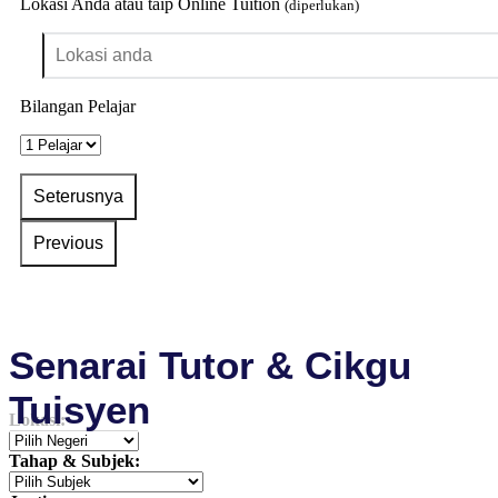
Lokasi Anda atau taip Online Tuition
(diperlukan)
Bilangan Pelajar
Senarai Tutor & Cikgu
Tuisyen
Lokasi:
Tahap & Subjek: