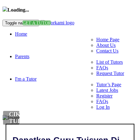
Loading...
Toggle navigation
GET A TUTOR
Home
Home Page
About Us
Contact Us
Parents
List of Tutors
FAQs
Request Tutor
I'm a Tutor
Tutor’s Page
Latest Jobs
Register
FAQs
Log In
CIKGU
TUISYEN
DI
,