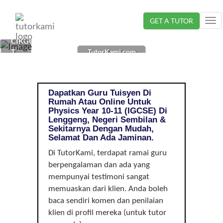
Loading...
GET A TUTOR
Tog
nav
CIKGU
TutorKami.com
TUISYEN
PHYSICS
DI
LENGGENG,
Dapatkan Guru Tuisyen Di
NEGERI
Rumah Atau Online Untuk
SEMBILAN
Physics Year 10-11 (IGCSE) Di
|
Lenggeng, Negeri Sembilan &
Sekitarnya Dengan Mudah,
YEAR
Selamat Dan Ada Jaminan.
10-
11
Di TutorKami, terdapat ramai guru
(IGCSE)
berpengalaman dan ada yang
mempunyai testimoni sangat
memuaskan dari klien. Anda boleh
baca sendiri komen dan penilaian
klien di profil mereka (untuk tutor