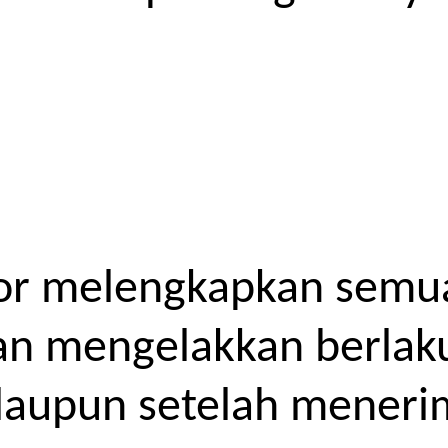
or melengkapkan semua
kan mengelakkan berlak
laupun setelah meneri