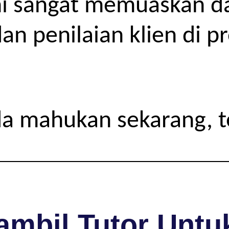
 sangat memuaskan dar
an penilaian klien di p
da mahukan sekarang, 
mbil Tutor Untuk