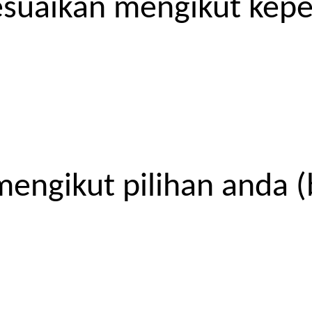
esuaikan mengikut kep
engikut pilihan anda (