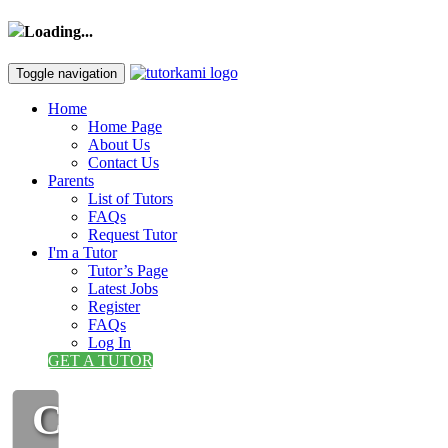
Loading...
Toggle navigation
Home
Home Page
About Us
Contact Us
Parents
List of Tutors
FAQs
Request Tutor
I'm a Tutor
Tutor’s Page
Latest Jobs
Register
FAQs
Log In
GET A TUTOR
CIKGU