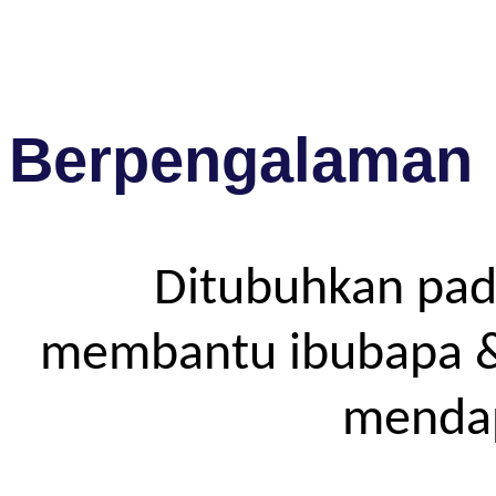
Berpengalaman
Ditubuhkan pad
membantu ibubapa & p
mendap