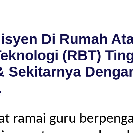
isyen Di Rumah Ata
knologi (RBT) Tingk
& Sekitarnya Denga
.
pat ramai guru berpeng