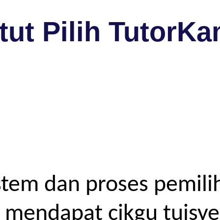
ut Pilih TutorKa
tem dan proses pemilih
endapat cikgu tuisyen