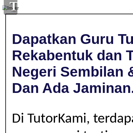
TUISYEN
REKABENTUK
DAN
Dapatkan Guru Tu
TEKNOLOGI
Rekabentuk dan Te
(RBT)
Negeri Sembilan 
DI
Dan Ada Jaminan
NILAI,
NEGERI
Di TutorKami, terda
SEMBILAN