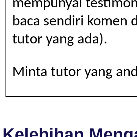
mempunyai testimoni
|
TINGKATAN
baca sendiri komen d
1-
tutor yang ada).
3
Minta tutor yang an
Kelebihan Menga