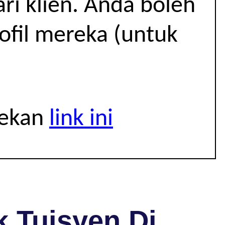
i klien. Anda boleh
rofil mereka (untuk
tekan
link ini
 Tuisyen Di