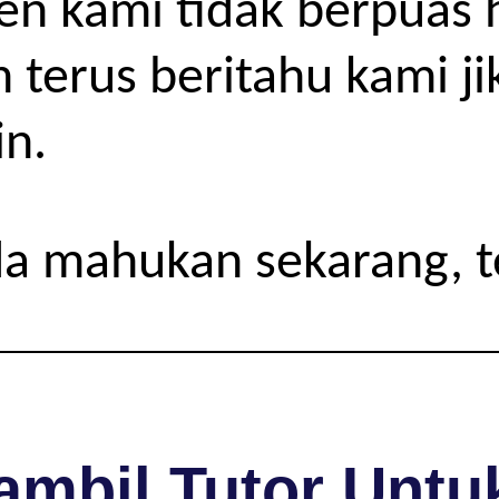
ien kami tidak berpuas 
h terus beritahu kami j
in.
da mahukan sekarang, 
mbil Tutor Untuk