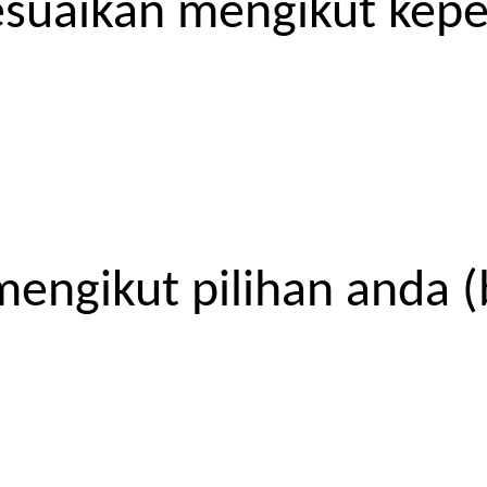
esuaikan mengikut kep
engikut pilihan anda (