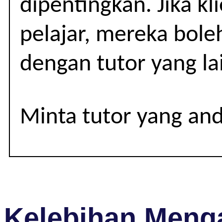
dipentingkan. Jika kl
SEMBILAN
|
pelajar, mereka bole
TINGKATAN
dengan tutor yang la
1-
3
Minta tutor yang an
Kelebihan Menga