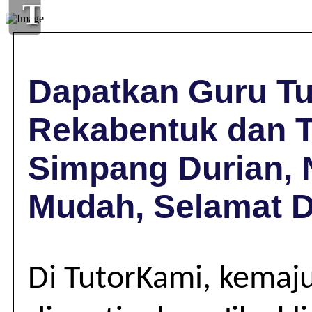
TUISYEN
REKABENTUK
DAN
Dapatkan Guru Tu
TEKNOLOGI
Rekabentuk dan T
(RBT)
Simpang Durian, 
DI
Mudah, Selamat 
SIMPANG
DURIAN,
Di TutorKami, kemaj
NEGERI