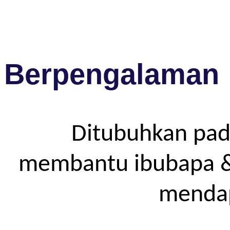
Berpengalaman
Ditubuhkan pad
membantu ibubapa & p
mendap