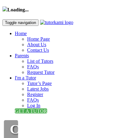
Loading...
Toggle navigation
Home
Home Page
About Us
Contact Us
Parents
List of Tutors
FAQs
Request Tutor
I'm a Tutor
Tutor’s Page
Latest Jobs
Register
FAQs
Log In
GET A TUTOR
CIKGU