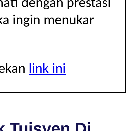
hati dengan prestasi
ika ingin menukar
tekan
link ini
 Tuisyen Di