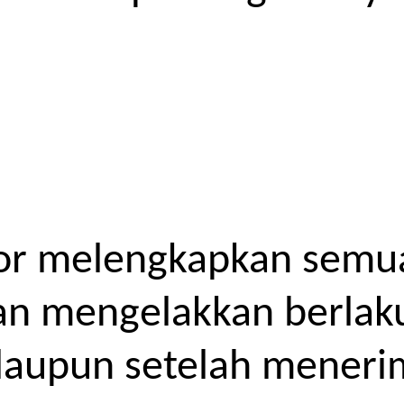
or melengkapkan semua
kan mengelakkan berlak
laupun setelah meneri