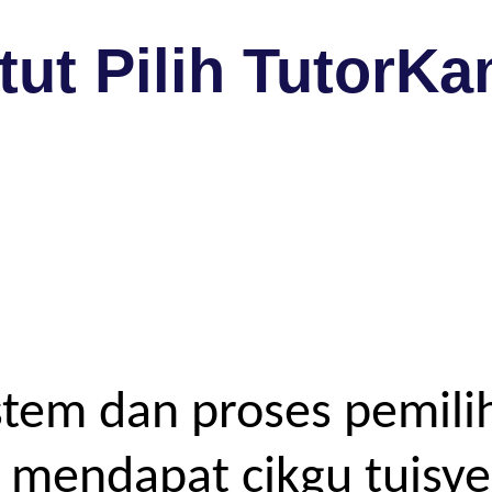
ut Pilih TutorKa
tem dan proses pemilih
endapat cikgu tuisyen