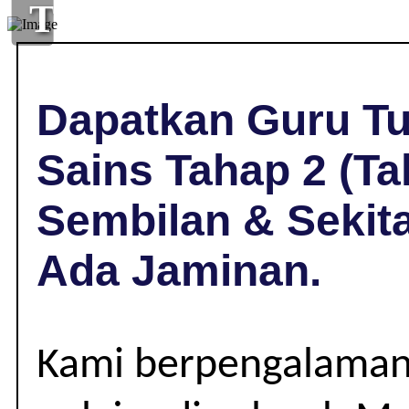
TUISYEN
SAINS
DI
Dapatkan Guru Tu
LENGGENG,
Sains Tahap 2 (Ta
NEGERI
Sembilan & Sekit
SEMBILAN
Ada Jaminan.
|
TAHAP
Kami berpengalaman
2