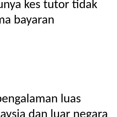
unya kes tutor tidak
ma bayaran
pengalaman luas
aysia dan luar negara