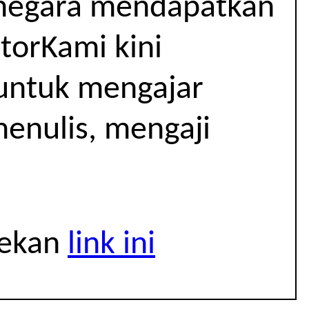
r negara mendapatkan
utorKami kini
 untuk mengajar
menulis, mengaji
tekan
link ini