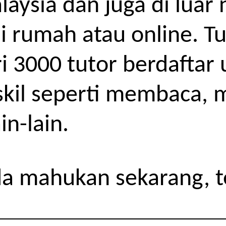
alaysia dan juga di lua
di rumah atau online. T
i 3000 tutor berdaftar
skil seperti membaca, 
n-lain.
da mahukan sekarang, 