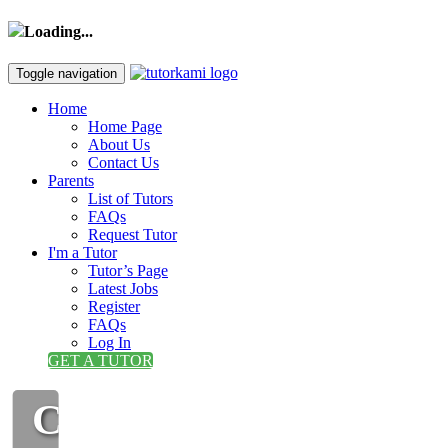
Loading...
Toggle navigation
Home
Home Page
About Us
Contact Us
Parents
List of Tutors
FAQs
Request Tutor
I'm a Tutor
Tutor’s Page
Latest Jobs
Register
FAQs
Log In
GET A TUTOR
CIKGU