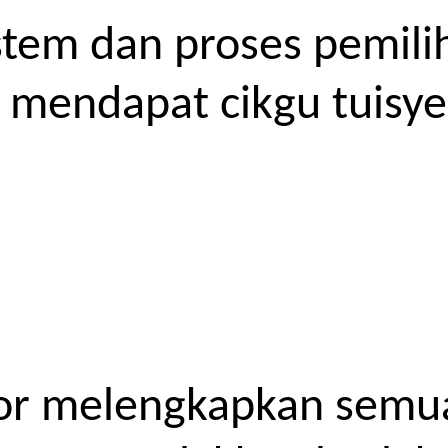
tem dan proses pemilih
endapat cikgu tuisyen
or melengkapkan semua