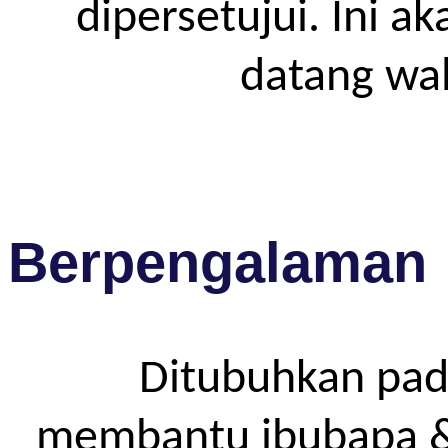
dipersetujui. Ini a
datang wa
Berpengalaman
Ditubuhkan pad
membantu ibubapa & p