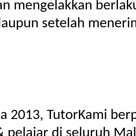
kan mengelakkan berlak
laupun setelah meneri
a 2013, TutorKami ber
elajar di seluruh Mal