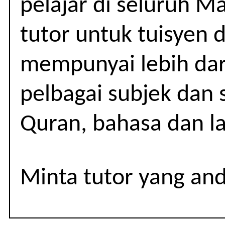
pelajar di seluruh M
(TAHUN
4-
tutor untuk tuisyen 
6)
mempunyai lebih dar
pelbagai subjek dan 
Quran, bahasa dan lai
Minta tutor yang an