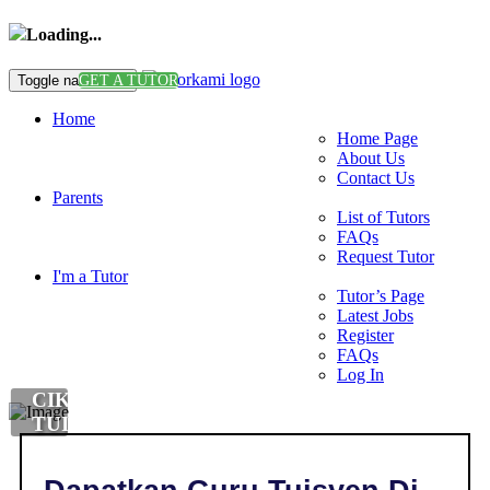
Loading...
Toggle navigation
GET A TUTOR
Home
Home Page
About Us
Contact Us
Parents
List of Tutors
FAQs
Request Tutor
I'm a Tutor
Tutor’s Page
Latest Jobs
Register
FAQs
Log In
CIKGU
TUISYEN
SAINS
DI