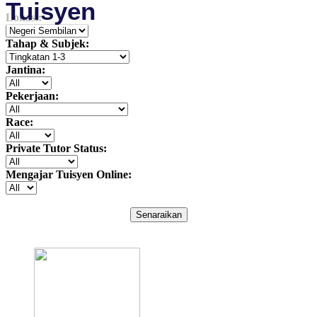
Tuisyen
Lokasi:
Tahap & Subjek:
Jantina:
Pekerjaan:
Race:
Private Tutor Status:
Mengajar Tuisyen Online:
Senaraikan