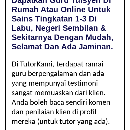
Dapatkan Guru Tuisyen Di
LABU,
Rumah Atau Online Untuk
NEGERI
SEMBILAN
Sains Tingkatan 1-3 Di
|
Labu, Negeri Sembilan &
TINGKATAN
1-
Sekitarnya Dengan Mudah,
3
Selamat Dan Ada Jaminan.
Di TutorKami, terdapat ramai
guru berpengalaman dan ada
yang mempunyai testimoni
sangat memuaskan dari klien.
Anda boleh baca sendiri komen
dan penilaian klien di profil
mereka (untuk tutor yang ada).