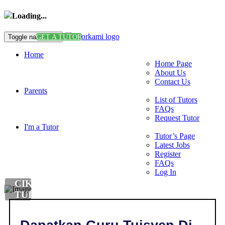
Loading...
Toggle navigation
GET A TUTOR
Home
Home Page
About Us
Contact Us
Parents
List of Tutors
FAQs
Request Tutor
I'm a Tutor
Tutor’s Page
Latest Jobs
Register
FAQs
Log In
CIKGU
TUISYEN
DI
,