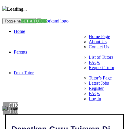
Loading...
Toggle navigation
GET A TUTOR
Home
Home Page
About Us
Contact Us
Parents
List of Tutors
FAQs
Request Tutor
I'm a Tutor
Tutor’s Page
Latest Jobs
Register
FAQs
Log In
CIKGU
TUISYEN
SCIENCE
DI