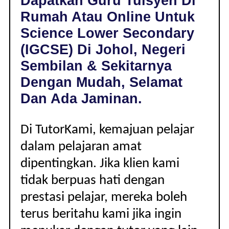
Dapatkan Guru Tuisyen Di
JOHOL,
Rumah Atau Online Untuk
NEGERI
SEMBILAN
Science Lower Secondary
|
(IGCSE) Di Johol, Negeri
LOWER
SECONDARY
Sembilan & Sekitarnya
(IGCSE)
Dengan Mudah, Selamat
Dan Ada Jaminan.
Di TutorKami, kemajuan pelajar
dalam pelajaran amat
dipentingkan. Jika klien kami
tidak berpuas hati dengan
prestasi pelajar, mereka boleh
terus beritahu kami jika ingin