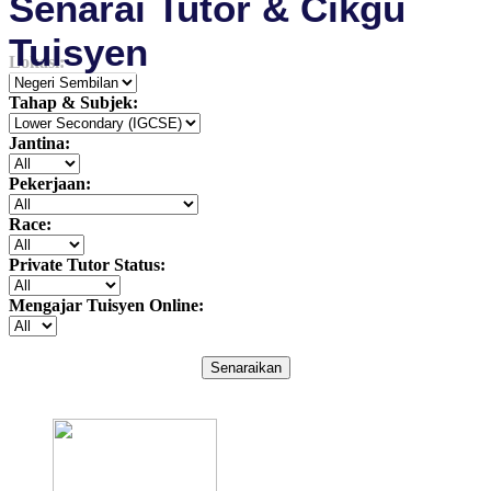
Senarai Tutor & Cikgu
Tuisyen
Lokasi:
Tahap & Subjek:
Jantina:
Pekerjaan:
Race:
Private Tutor Status:
Mengajar Tuisyen Online:
Senaraikan