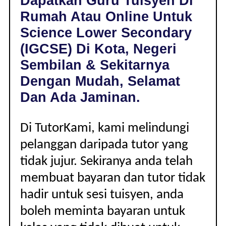
Dapatkan Guru Tuisyen Di
KOTA,
Rumah Atau Online Untuk
NEGERI
SEMBILAN
Science Lower Secondary
|
(IGCSE) Di Kota, Negeri
LOWER
SECONDARY
Sembilan & Sekitarnya
(IGCSE)
Dengan Mudah, Selamat
Dan Ada Jaminan.
Di TutorKami, kami melindungi
pelanggan daripada tutor yang
tidak jujur. Sekiranya anda telah
membuat bayaran dan tutor tidak
hadir untuk sesi tuisyen, anda
boleh meminta bayaran untuk