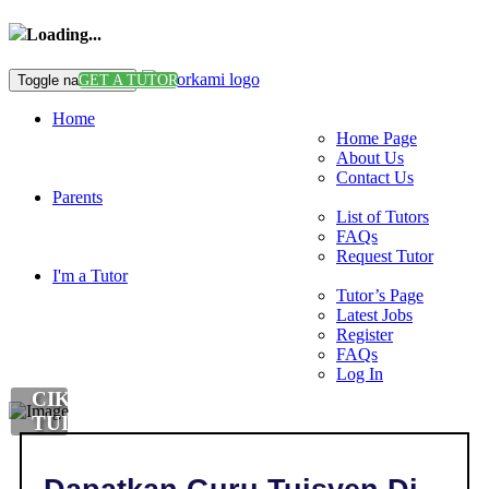
Loading...
Toggle navigation
GET A TUTOR
Home
Home Page
About Us
Contact Us
Parents
List of Tutors
FAQs
Request Tutor
I'm a Tutor
Tutor’s Page
Latest Jobs
Register
FAQs
Log In
CIKGU
TUISYEN
SCIENCE
DI