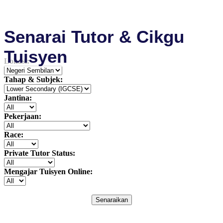
Senarai Tutor & Cikgu
Tuisyen
Lokasi:
Tahap & Subjek:
Jantina:
Pekerjaan:
Race:
Private Tutor Status:
Mengajar Tuisyen Online:
Senaraikan