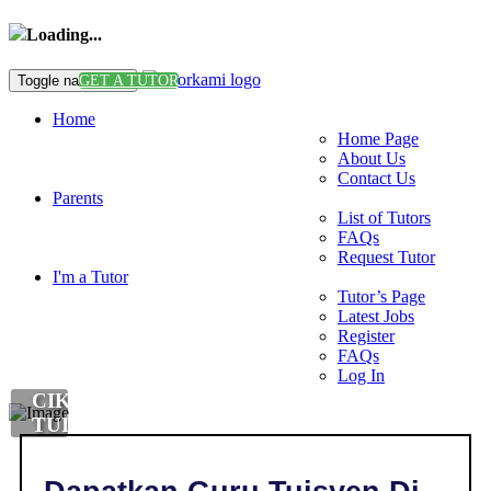
Loading...
Toggle navigation
GET A TUTOR
Home
Home Page
About Us
Contact Us
Parents
List of Tutors
FAQs
Request Tutor
I'm a Tutor
Tutor’s Page
Latest Jobs
Register
FAQs
Log In
CIKGU
TUISYEN
SCIENCE
DI