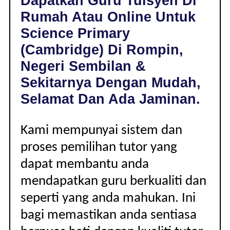
Dapatkan Guru Tuisyen Di
ROMPIN,
Rumah Atau Online Untuk
NEGERI
SEMBILAN
Science Primary
|
(Cambridge) Di Rompin,
PRIMARY
(CAMBRIDGE)
Negeri Sembilan &
Sekitarnya Dengan Mudah,
Selamat Dan Ada Jaminan.
Kami mempunyai sistem dan
proses pemilihan tutor yang
dapat membantu anda
mendapatkan guru berkualiti dan
seperti yang anda mahukan. Ini
bagi memastikan anda sentiasa