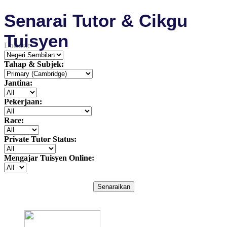
Senarai Tutor & Cikgu
Tuisyen
Lokasi:
Tahap & Subjek:
Jantina:
Pekerjaan:
Race:
Private Tutor Status:
Mengajar Tuisyen Online:
Senaraikan