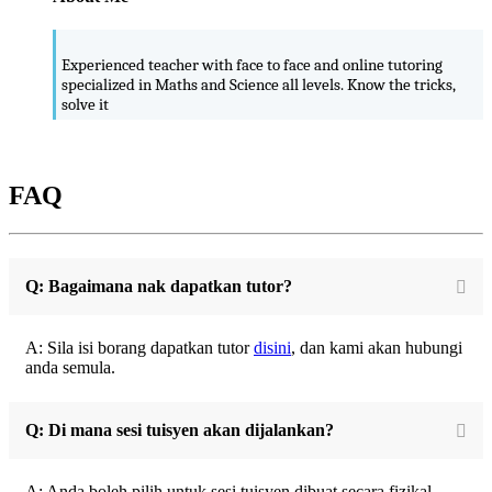
Experienced teacher with face to face and online tutoring
specialized in Maths and Science all levels. Know the tricks,
solve it
FAQ
Q: Bagaimana nak dapatkan tutor?
A: Sila isi borang dapatkan tutor
disini
, dan kami akan hubungi
anda semula.
Q: Di mana sesi tuisyen akan dijalankan?
A: Anda boleh pilih untuk sesi tuisyen dibuat secara fizikal,