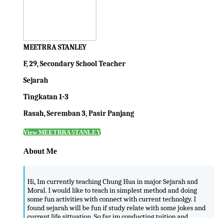
MEETRRA STANLEY
F, 29, Secondary School Teacher
Sejarah
Tingkatan 1-3
Rasah, Seremban 3, Pasir Panjang
View MEETRRA STANLEY
About Me
Hi, Im currently teaching Chung Hua in major Sejarah and
Moral. I would like to teach in simplest method and doing
some fun activities with connect with current technolgy. I
found sejarah will be fun if study relate with some jokes and
current life sittuation. So far im conducting tuition and ...