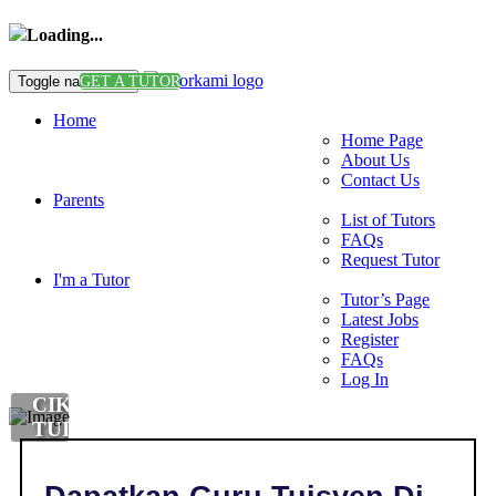
Loading...
Toggle navigation
GET A TUTOR
Home
Home Page
About Us
Contact Us
Parents
List of Tutors
FAQs
Request Tutor
I'm a Tutor
Tutor’s Page
Latest Jobs
Register
FAQs
Log In
CIKGU
TUISYEN
SEJARAH
DI