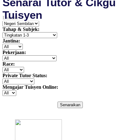
Senarai Tutor & Cikgu
Tuisyen
Lokasi:
Tahap & Subjek:
Jantina:
Pekerjaan:
Race:
Private Tutor Status:
Mengajar Tuisyen Online:
Senaraikan