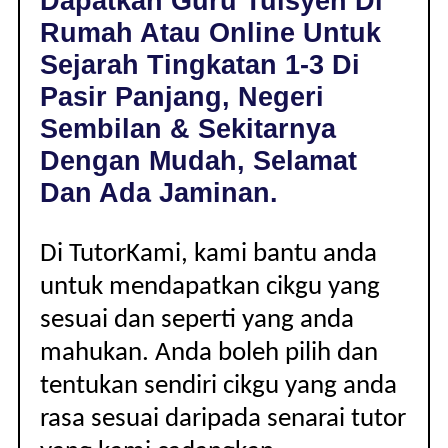
Dapatkan Guru Tuisyen Di
PASIR
Rumah Atau Online Untuk
PANJANG,
NEGERI
Sejarah Tingkatan 1-3 Di
SEMBILAN
Pasir Panjang, Negeri
|
TINGKATAN
Sembilan & Sekitarnya
1-
Dengan Mudah, Selamat
3
Dan Ada Jaminan.
Di TutorKami, kami bantu anda
untuk mendapatkan cikgu yang
sesuai dan seperti yang anda
mahukan. Anda boleh pilih dan
tentukan sendiri cikgu yang anda
rasa sesuai daripada senarai tutor