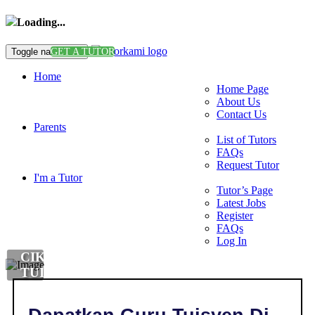
Loading...
Toggle navigation
GET A TUTOR
Home
Home Page
About Us
Contact Us
Parents
List of Tutors
FAQs
Request Tutor
I'm a Tutor
Tutor’s Page
Latest Jobs
Register
FAQs
Log In
CIKGU
TUISYEN
DI
,