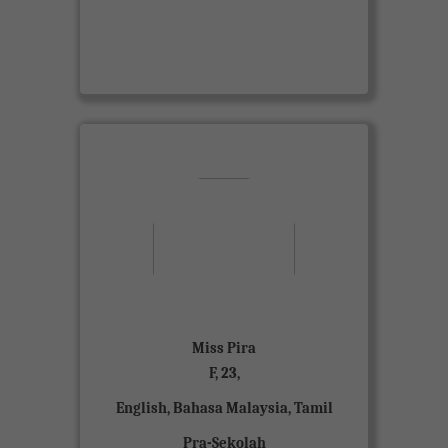
View Miss Pira
About Me
UPSR - Straight A’s PT3 - 8A 2B SPM -
8A 4B
Miss Pira
F, 23,
English, Bahasa Malaysia, Tamil
Pra-Sekolah