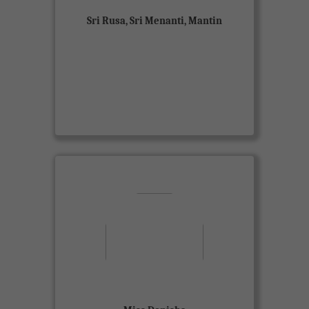
Sri Rusa, Sri Menanti, Mantin
View Miss Denisha
About Me
My name is Denisha Gunalan, and I
have recently completed my
Bachelor's degree in Computer