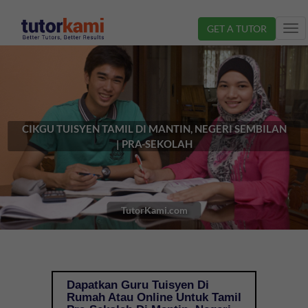
GET A TUTOR
Tog
nav
CIKGU TUISYEN TAMIL DI MANTIN, NEGERI SEMBILAN
| PRA-SEKOLAH
TutorKami.com
Dapatkan Guru Tuisyen Di
Rumah Atau Online Untuk Tamil