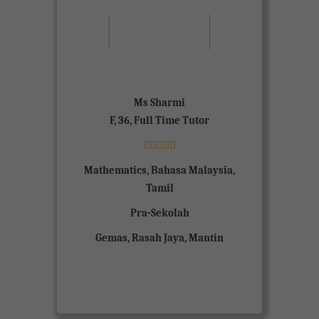
About Me
Experienced teacher with face to face
and online tutoring specialized in
Maths and Science all levels. Know the
tricks, solve it
Ms Sharmi
F, 36, Full Time Tutor
Mathematics, Bahasa Malaysia,
Tamil
Pra-Sekolah
Gemas, Rasah Jaya, Mantin