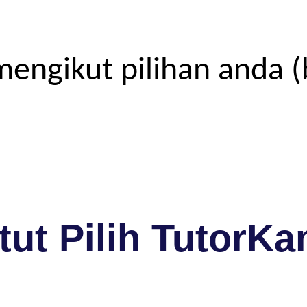
engikut pilihan anda (
ut Pilih TutorKa