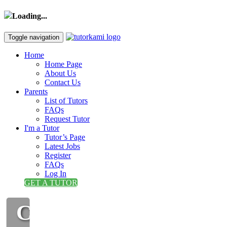
Loading...
Toggle navigation
Home
Home Page
About Us
Contact Us
Parents
List of Tutors
FAQs
Request Tutor
I'm a Tutor
Tutor’s Page
Latest Jobs
Register
FAQs
Log In
GET A TUTOR
CIKGU