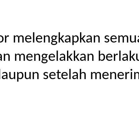
or melengkapkan semua
kan mengelakkan berlak
laupun setelah meneri