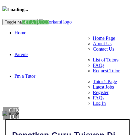
Loading...
Toggle navigation
GET A TUTOR
Home
Home Page
About Us
Contact Us
Parents
List of Tutors
FAQs
Request Tutor
I'm a Tutor
Tutor’s Page
Latest Jobs
Register
FAQs
Log In
CIKGU
TUISYEN
DI
,