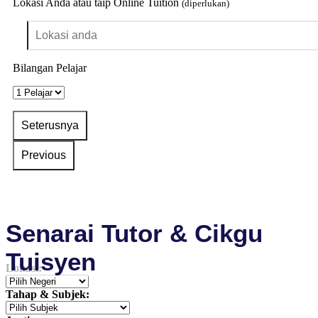
Lokasi Anda atau taip Online Tuition
(diperlukan)
Bilangan Pelajar
Senarai Tutor & Cikgu
Tuisyen
Lokasi:
Tahap & Subjek: