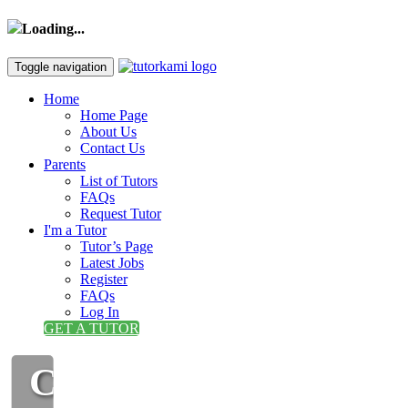
Loading...
Toggle navigation
Home
Home Page
About Us
Contact Us
Parents
List of Tutors
FAQs
Request Tutor
I'm a Tutor
Tutor’s Page
Latest Jobs
Register
FAQs
Log In
GET A TUTOR
CIKGU