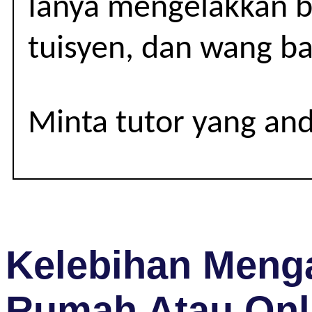
Ianya mengelakkan be
5
(SPM)
tuisyen, dan wang ba
Minta tutor yang an
Kelebihan Menga
Rumah Atau Onl