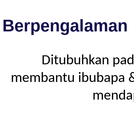
Berpengalaman
Ditubuhkan pad
membantu ibubapa & p
mendap