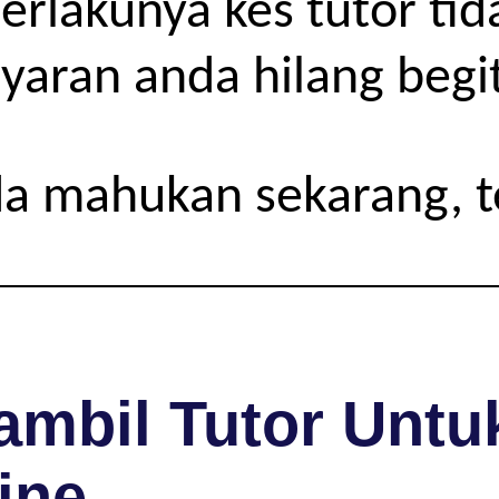
rlakunya kes tutor tida
yaran anda hilang begit
da mahukan sekarang, 
mbil Tutor Untuk
ine