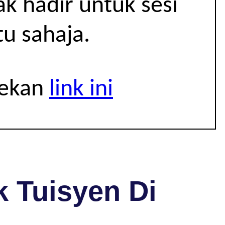
k hadir untuk sesi
u sahaja.
tekan
link ini
 Tuisyen Di