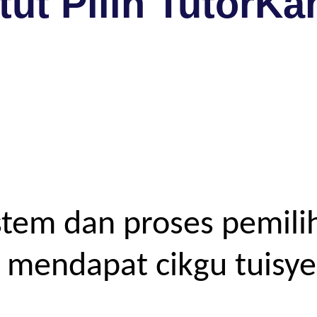
ut Pilih TutorKa
tem dan proses pemilih
endapat cikgu tuisyen