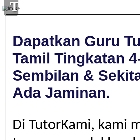
TUISYEN
TAMIL
DI
Dapatkan Guru Tu
LENGGENG,
Tamil Tingkatan 4
NEGERI
Sembilan & Sekit
SEMBILAN
Ada Jaminan.
|
TINGKATAN
Di TutorKami, kami 
4-