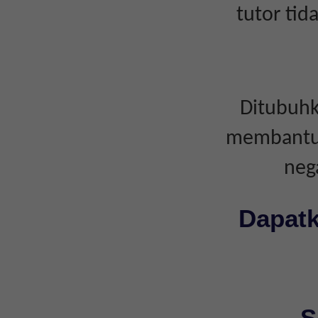
tutor ti
Ditubuhk
membantu i
neg
Dapatk
S