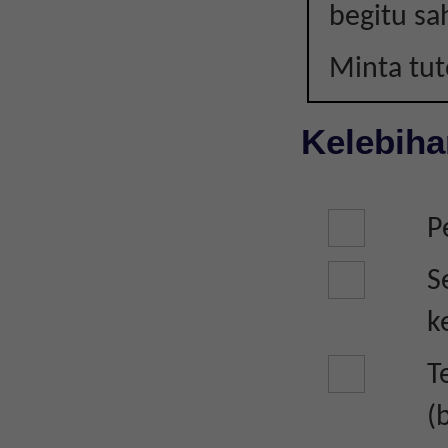
LAIN
begitu sa
Minta tu
Kelebiha
P
S
k
T
(