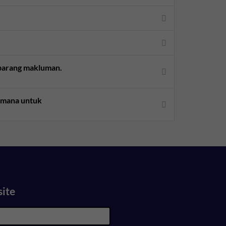
sebarang makluman.
aimana untuk
site