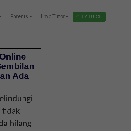
Parents
I'm a Tutor
GET A TUTOR
Online
Sembilan
Dan Ada
elindungi
 tidak
da hilang