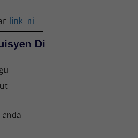
kan
link ini
uisyen Di
kgu
ut
n anda