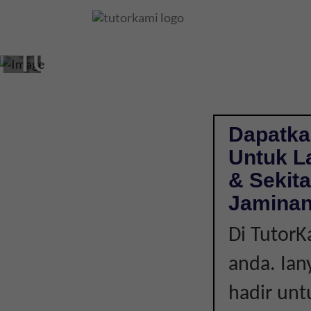
CIKGU
TUISYEN
DI
GEMENCHEH,
Dapatka
Untuk L
NEGERI
& Sekit
SEMBILAN
Jaminan
Di Tutor
|
anda. Ian
LAIN-
hadir unt