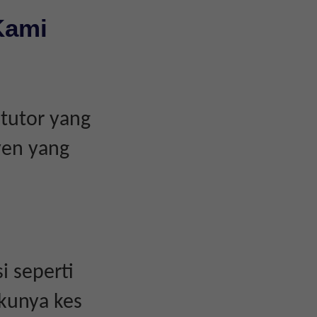
Kami
tutor yang
yen yang
i seperti
akunya kes