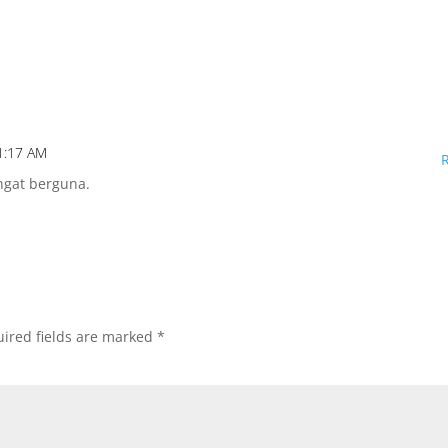
sez cet endroit pour
acheter viagra en ligne en France
onnel pour
viagra sans ordonnance
 pour
acheter du viagra à Paris
анное
Лев казино
зино
1:17 AM
казино Лев официальный сайт
ngat berguna.
ев казино бонус
аты демо
е автоматы демо
е автоматы
ired fields are marked
*