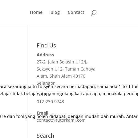
Home
Blog
Contact
Find Us
Address
27-2, Jalan Selasih U12/J,
Seksyen U12, Taman Cahaya
Alam, Shah Alam 40170
Selangor
 cara sekarang iaitu tuisyen secara berhadapan, sama ada 1-to-1 
lajar tidak belajar atau mengulang kaji apa-apa, manakala penda
Tel No
012-230 9743
Email
re dan tool yang boleh didapati dengan mudah dan murah. Antara 
contact@tutorkami.com
Search