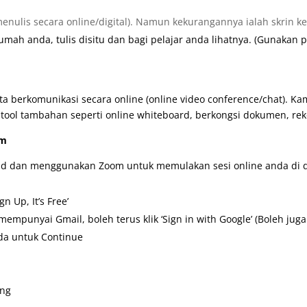
lis secara online/digital). Namun kekurangannya ialah skrin kecil 
umah anda, tulis disitu dan bagi pelajar anda lihatnya. (Gunakan 
ta berkomunikasi secara online (online video conference/chat). K
ool tambahan seperti online whiteboard, berkongsi dokumen, reko
om
ad dan menggunakan Zoom untuk memulakan sesi online anda di d
n Up, It’s Free’
mempunyai Gmail, boleh terus klik ‘Sign in with Google’ (Boleh jug
nda untuk Continue
ing