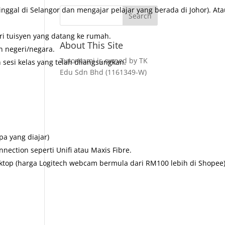
inggal di Selangor dan mengajar pelajar yang berada di Johor). At
ri tuisyen yang datang ke rumah.
About This Site
n negeri/negara.
TutorKami is owned by TK
 sesi kelas yang telah dilangsungkan.
Edu Sdn Bhd (1161349-W)
pa yang diajar)
nection seperti Unifi atau Maxis Fibre.
sktop (harga Logitech webcam bermula dari RM100 lebih di Shopee