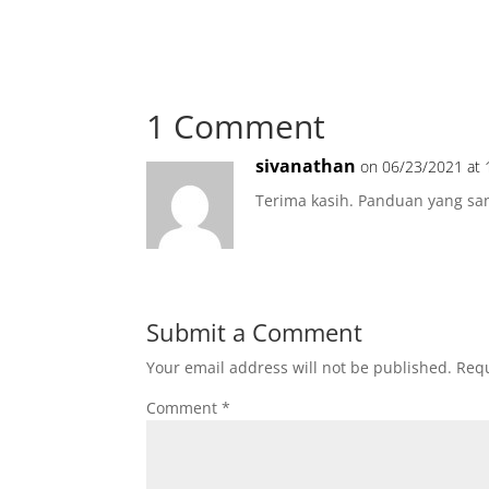
Là, vous pouvez
viagra pas cher
. Service fiable et digne de confiance. Choisis
. Assistance clientèle dévouée. Choix excepti
1 Comment
. Livraison rapide et efficace. Meilleur endroit
. Options de paiement flexibles. Лицензиров
sivanathan
с бесплатными вращениями Удобное
Лев ка
on 06/23/2021 at 
с мгновенными выплатами Высококлассное
Terima kasih. Panduan yang sa
с высоким процентом выплат Комфортное
Л
доступно сейчас Адаптивные
игровые автом
с реальными выигрышами Бонусные
игровы
с мгновенными выплатами Весёлые
игровы
с лицензией
Submit a Comment
Your email address will not be published.
Requ
Comment
*