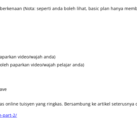
e berkenaan (Nota: seperti anda boleh lihat, basic plan hanya memb
paparkan video/wajah anda)
boleh paparkan video/wajah pelajar anda)
Save
 online tuisyen yang ringkas. Bersambung ke artikel seterusnya di
e-part-2/