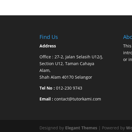
Find Us
Abo
Address
This
intr
Office : 27-2, Jalan Selasih U12/J,
or i
Section U12, Taman Cahaya
Alam,
Shah Alam 40170 Selangor
Tel No :
012-230 9743
Email :
contact@tutorkami.com
Designed by
Elegant Themes
| Powered by
Wo